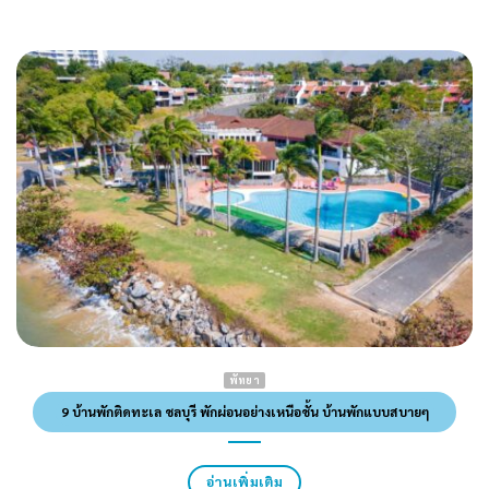
พัทยา
9 บ้านพักติดทะเล ชลบุรี พักผ่อนอย่างเหนือชั้น บ้านพักแบบสบายๆ
อ่านเพิ่มเติม