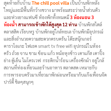
สุดท้ายกับบ้าน
The chill pool villa
เป็นบ้านพักหลัง
ใหญ่และมีพื้นที่กว้างขวาง มาพร้อมสระว่ายน้ำส่วนตัว
และห่วงยางแฟนซี ห้องพักทั้งหมดมี
3 ห้องนอน 3
ห้องน้ำ
สามารถเข้าพักได้สูงสุด 12 ท่าน
บ้านพักสไตล์
คลาสสิค เรียบหรู บ้านพักอยู่ใกล้ทะเล บ้านพักมีอุปกรณ์
และสิ่งอำนวยความสะดวกครบครัน โต๊ะสนุ๊กเกอร์
คาราโอเกะ ไฟเธค smart tv free wifi อุปกรณ์ในห้อง
ครัว ถ้วย จาน ชาม ช้อน แก้ว หม้อหุงข้าว เตาแก๊ส เตาปิ้ง
ย่าง ตู้เย็น ไมโครเวฟ กระติกน้ำร้อน เครื่องซักผ้า อยู่ใกล้
สถานที่ท่องเที่ยวและร้านอาหาร ตลาดสด เหมาะกับ
การพารอบครัวมาเที่ยวมาพักผ่อนหรือมากับแก๊งเพื่อนจัด
ปาร์ตี้ ชิลๆสนุกๆ