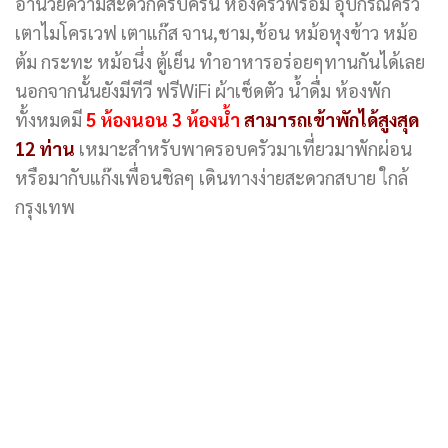
อำนวยความสะดวกครบครัน ห้องครัวพร้อม อุปกรณ์ครัว
เตาไมโครเวฟ เตาแก๊ส จาน,ชาม,ช้อน หม้อหุงข้าว หม้อ
ต้ม กระทะ หม้อนึ่ง ตู้เย็น ทำอาหารอร่อยๆทานกันได้เลย
นอกจากนั้นยังมีทีวี ฟรีWiFi ผ้าเช็ดตัว น้ำดื่ม ห้องพัก
ทั้งหมดมี
5 ห้องนอน 3 ห้องน้ำ
สามารถเข้าพักได้สูงสุด
12 ท่าน
เหมาะสำหรับพาครอบครัวมาเที่ยวมาพักผ่อน
หรือมากับแก๊งเพื่อนชิลๆ เดินทางง่ายสะดวกสบาย ใกล้
กรุงเทพ