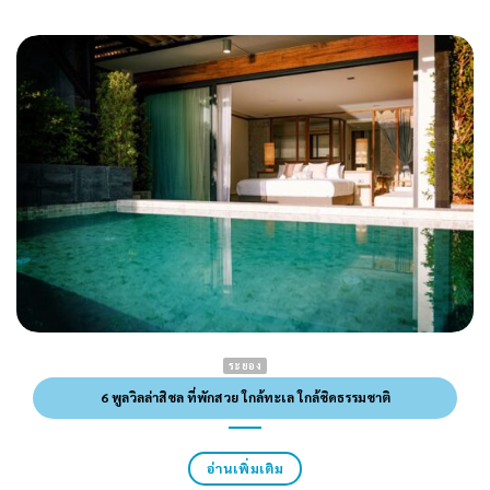
ระยอง
6 พูลวิลล่าสิชล ที่พักสวย ใกล้ทะเล ใกล้ชิดธรรมชาติ
อ่านเพิ่มเติม