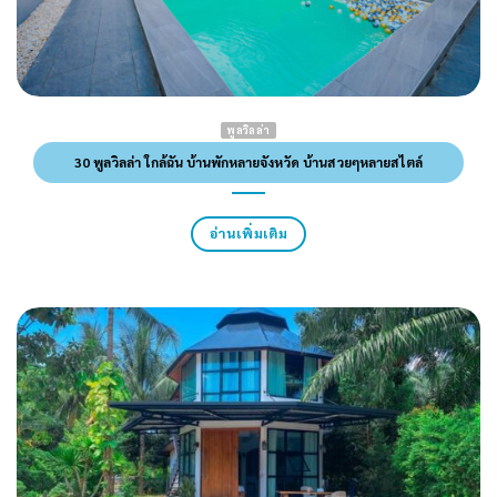
พูลวิลล่า
30 พูลวิลล่า ใกล้ฉัน บ้านพักหลายจังหวัด บ้านสวยๆหลายสไตล์
อ่านเพิ่มเติม