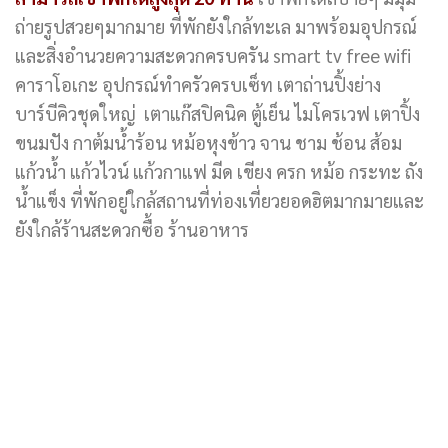
ถ่ายรูปสวยๆมากมาย ที่พักยังใกล้ทะเล มาพร้อมอุปกรณ์
และสิ่งอำนวยความสะดวกครบครัน smart tv free wifi
คาราโอเกะ อุปกรณ์ทำครัวครบเซ็ท เตาถ่านปิ้งย่าง
บาร์บีคิวชุดใหญ่ เตาแก๊สปิคนิค ตู้เย็น ไมโครเวฟ เตาปิ้ง
ขนมปัง กาต้มน้ำร้อน หม้อหุงข้าว จาน ชาม ช้อน ส้อม
แก้วน้ำ แก้วไวน์ แก้วกาแฟ มีด เขียง ครก หม้อ กระทะ ถัง
น้ำแข็ง ที่พักอยู่ใกล้สถานที่ท่องเที่ยวยอดฮิตมากมายและ
ยังใกล้ร้านสะดวกซื้อ ร้านอาหาร