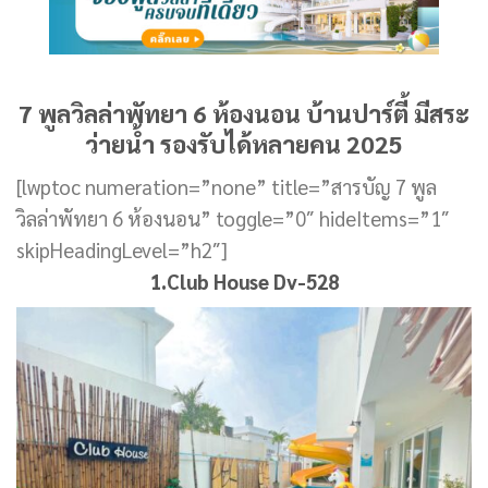
7 พูลวิลล่าพัทยา 6 ห้องนอน บ้านปาร์ตี้ มีสระ
ว่ายน้ำ รองรับได้หลายคน 2025
[lwptoc numeration=”none” title=”สารบัญ 7 พูล
วิลล่าพัทยา 6 ห้องนอน” toggle=”0″ hideItems=”1″
skipHeadingLevel=”h2″]
1.Club House Dv-528