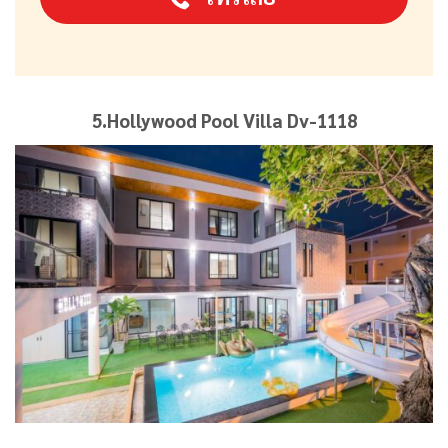
5.Hollywood Pool Villa Dv-1118