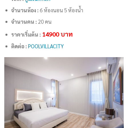
จำนวนห้อง :
6 ห้องนอน 5 ห้องน้ำ
จำนวนคน :
20 คน
14900 บาท
ราคาเริ่มต้น :
ติดต่อ :
POOLVILLACITY