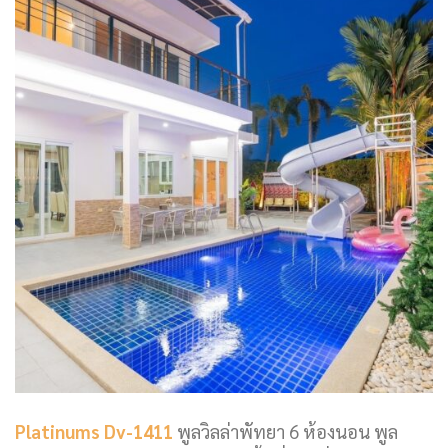
Platinums Dv-1411
พูลวิลล่าพัทยา 6 ห้องนอน พูล