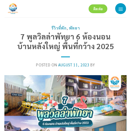
Skip
ติดต่อ
to
content
รีวิวที่พัก
,
พัทยา
7 พูลวิลล่าพัทยา 6 ห้องนอน
บ้านหลังใหญ่ พื้นที่กว้าง 2025
POSTED ON
AUGUST 11, 2023
BY