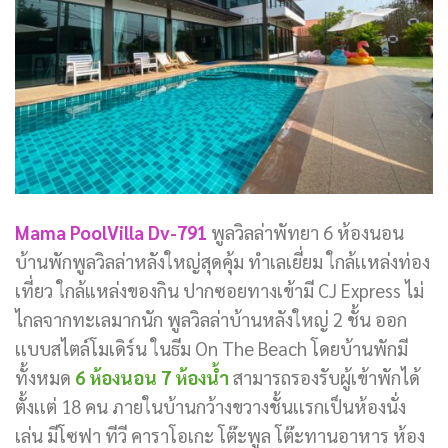
Mama PoolVilla Dv-791
พูลวิลล่าพัทยา 6 ห้องนอน
บ้านพักพูลวิลล่าหลังใหญ่สุดคุ้ม
ทำเลเยี่ยม ใกล้เเหล่งท่อง
เที่ยว ใกล้แหล่งของกิน ปากซอยทางเข้ามี CJ Express ไม่
ไกลจากทะเลมากนัก พูลวิลล่าบ้านหลังใหญ่ 2 ชั้น ออก
เเบบสไตล์โมเดิร์น ในธีม On The Beach โดยบ้านพักมี
ทั้งหมด
6 ห้องนอน 7 ห้องน้ำ
สามารถรองรับผู้เข้าพักได้
ตั้งเเต่ 18 คน ภายในบ้านกว้างขวางชั้นเเรกเป็นห้องนั่ง
เล่น มีโซฟา ทีวี คาราโอเกะ โต๊ะพูล โต๊ะทานอาหาร ห้อง