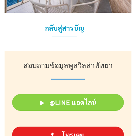
กลับสู่สารบัญ
สอบถามข้อมูลพูลวิลล่าพัทยา
@LINE แอดไลน์
โทรเลย