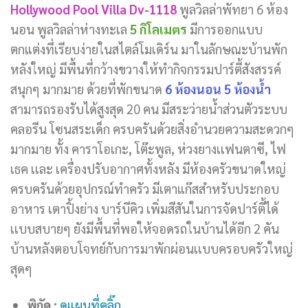
Hollywood Pool Villa Dv-1118
พูลวิลล่าพัทยา 6 ห้อง
นอน พูลวิลล่าห่างทะเล
5 กิโลเมตร
มีการออกแบบ
ตกแต่งที่เรียบง่ายในสไตล์โมเดิร์น มาในลักษณะบ้านพัก
หลังใหญ่ มีพื้นที่กว้างขวางให้ทำกิจกรรมปาร์ตี้สังสรรค์
สนุกๆ มากมาย ด้วยที่พักขนาด
6 ห้องนอน 5 ห้องน้ำ
สามารถรองรับได้สูงสุด 20 คน มีสระว่ายน้ำส่วนตัวระบบ
คลอรีน โซนสระเด็ก ครบครันด้วยสิ่งอำนวยความสะดวกๆ
มากมาย ทั้ง คาราโอเกะ, โต๊ะพูล, ห่วงยางเเฟนตาซี, ไฟ
เธค เเละ เครื่องปรับอากาศทั้งหลัง มีห้องครัวขนาดใหญ่
ครบครันด้วยอุปกรณ์ทำครัว มีเตาแก๊สสำหรับประกอบ
อาหาร เตาปิ้งย่าง บาร์บีคิว เพิ่มสีสันในการจัดปาร์ตี้ได้
เเบบสบายๆ
ยังมีพื้นที่พอให้จอดรถในบ้านได้อีก 2 คัน
บ้านหลังตอบโจทย์กับการมาพักผ่อนเเบบครอบครัวใหญ่
สุดๆ
พิกัด :
ดูแผนที่คลิ๊ก