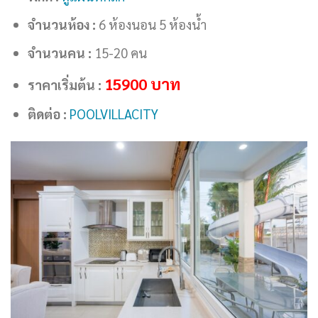
จำนวนห้อง :
6 ห้องนอน 5 ห้องน้ำ
จำนวนคน :
15-20 คน
15900 บาท
ราคาเริ่มต้น :
ติดต่อ :
POOLVILLACITY