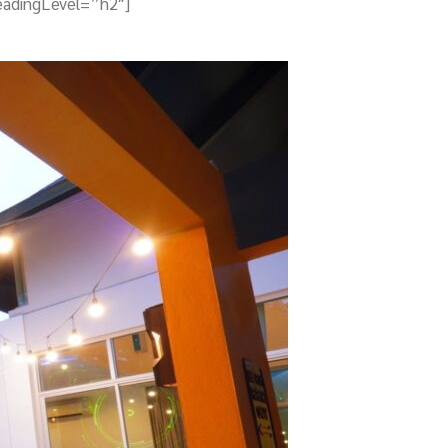
eadingLevel=”h2″]