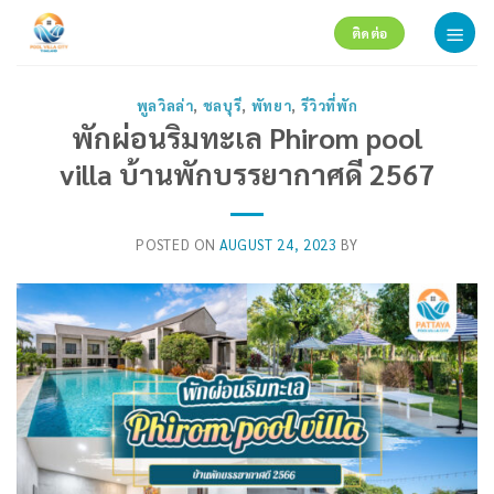
Skip
ติดต่อ
to
content
พูลวิลล่า
,
ชลบุรี
,
พัทยา
,
รีวิวที่พัก
พักผ่อนริมทะเล Phirom pool
villa บ้านพักบรรยากาศดี 2567
POSTED ON
AUGUST 24, 2023
BY