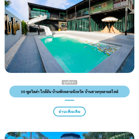
พูลวิลล่า
30 พูลวิลล่า ใกล้ฉัน บ้านพักหลายจังหวัด บ้านสวยๆหลายสไตล์
อ่านเพิ่มเติม