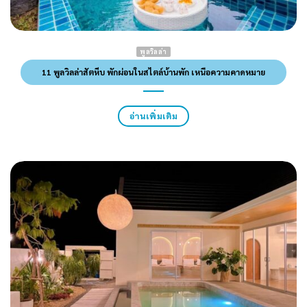
พูลวิลล่า
11 พูลวิลล่าสัตหีบ พักผ่อนในสไตล์บ้านพัก เหนือความคาดหมาย
อ่านเพิ่มเติม