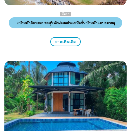
พัทยา
9 บ้านพักติดทะเล ชลบุรี พักผ่อนอย่างเหนือชั้น บ้านพักแบบสบายๆ
อ่านเพิ่มเติม