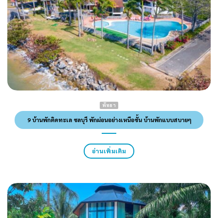
พัทยา
9 บ้านพักติดทะเล ชลบุรี พักผ่อนอย่างเหนือชั้น บ้านพักแบบสบายๆ
อ่านเพิ่มเติม