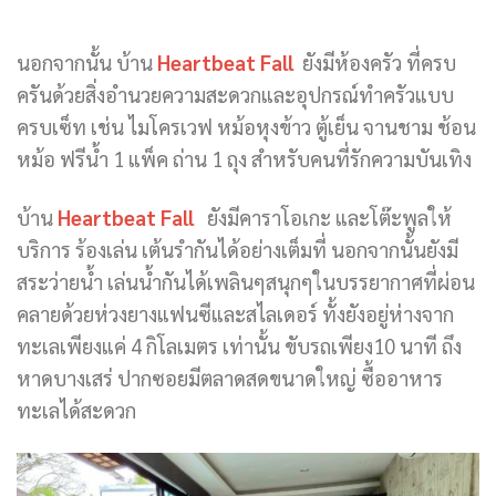
นอกจากนั้น บ้าน
Heartbeat Fall
ยังมีห้องครัว ที่ครบ
ครันด้วยสิ่งอำนวยความสะดวกและอุปกรณ์ทำครัวแบบ
ครบเซ็ท เช่น ไมโครเวฟ หม้อหุงข้าว ตู้เย็น จานชาม ช้อน
หม้อ ฟรีน้ำ 1 แพ็ค ถ่าน 1 ถุง สำหรับคนที่รักความบันเทิง
บ้าน
Heartbeat Fall
ยังมีคาราโอเกะ และโต๊ะพูลให้
บริการ ร้องเล่น เต้นรำกันได้อย่างเต็มที่ นอกจากนั้นยังมี
สระว่ายน้ำ เล่นน้ำกันได้เพลินๆสนุกๆในบรรยากาศที่ผ่อน
คลายด้วยห่วงยางแฟนซีและสไลเดอร์ ทั้งยังอยู่ห่างจาก
ทะเลเพียงแค่ 4 กิโลเมตร เท่านั้น ขับรถเพียง10 นาที ถึง
หาดบางเสร่ ปากซอยมีตลาดสดขนาดใหญ่ ซื้ออาหาร
ทะเลได้สะดวก