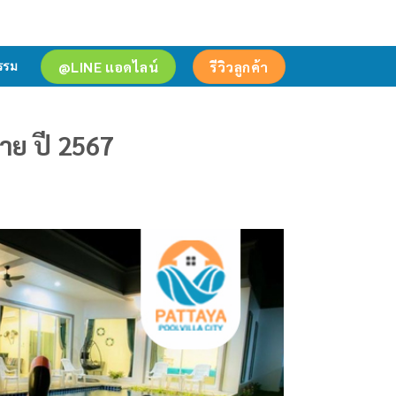
@LINE แอดไลน์
รีวิวลูกค้า
รรม
าย ปี 2567