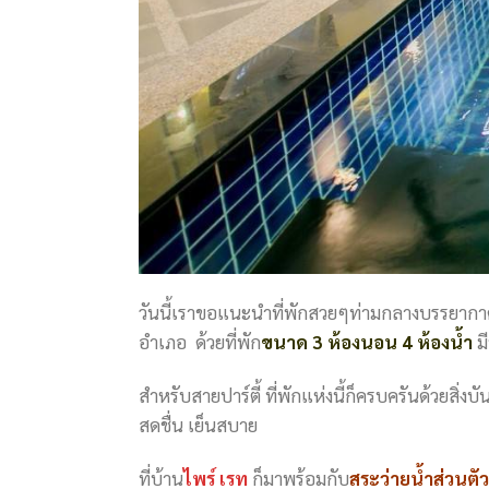
วันนี้เราขอแนะนำที่พักสวยๆท่ามกลางบรรยากา
อำเภอ ด้วยที่พัก
ขนาด 3 ห้องนอน 4 ห้องน้ำ
มี
สำหรับสายปาร์ตี้ ที่พักแห่งนี้ก็ครบครันด้วยสิ่งบั
สดชื่น เย็นสบาย
ที่บ้าน
ไพร์ เรท
ก็มาพร้อมกับ
สระว่ายน้ำส่วนตัว