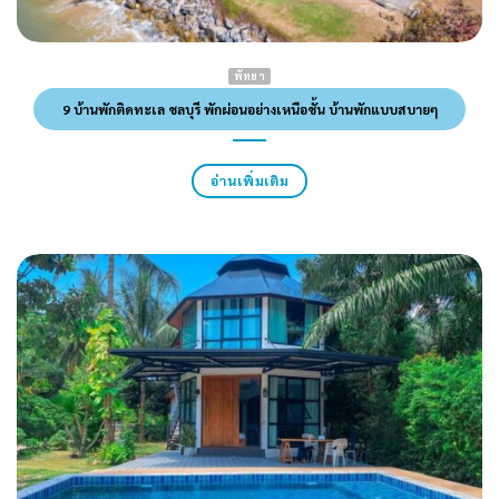
พัทยา
9 บ้านพักติดทะเล ชลบุรี พักผ่อนอย่างเหนือชั้น บ้านพักแบบสบายๆ
อ่านเพิ่มเติม