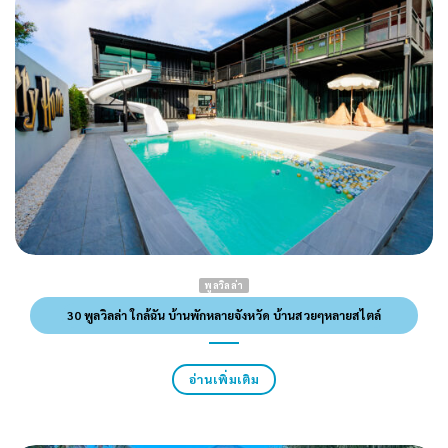
พูลวิลล่า
30 พูลวิลล่า ใกล้ฉัน บ้านพักหลายจังหวัด บ้านสวยๆหลายสไตล์
อ่านเพิ่มเติม