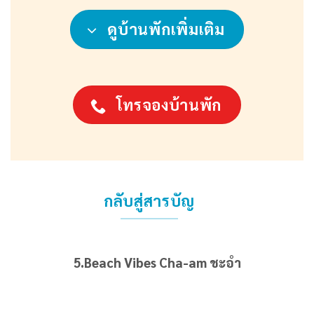
สิ่งอำนวยความสะดวก