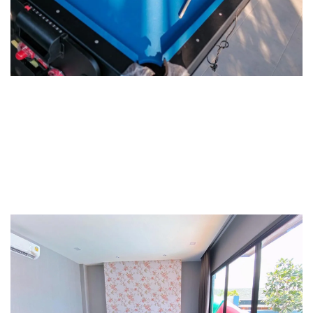
สนใจจอง บ้านพักพูลวิลล่า
by
The Pool
Villa City
แอดไลน์!
แอดไลน์สอบถาม
ดูบ้านพักเพิ่มเติม
โทรจองบ้านพัก