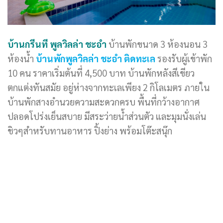
2.บ้านกรีนที พูลวิลล่า ชะอำ
บ้านกรีนที พูลวิลล่า ชะอำ
บ้านพักขนาด 3 ห้องนอน 3
ห้องน้ำ
บ้านพักพูลวิลล่า ชะอํา ติดทะเล
รองรับผู้เข้าพัก
10 คน ราคาเริ่มต้นที่ 4,500 บาท บ้านพักหลังสีเขียว
ตกแต่งทันสมัย อยู่ห่างจากทะเลเพียง 2 กิโลเมตร ภายใน