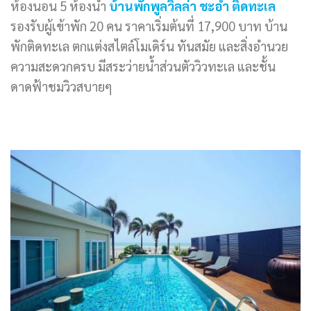
บ้านสกาย แอนด์ บีช พูลวิลล่า ชะอำ
บ้านพักขนาด 5
ห้องนอน 5 ห้องน้ำ
บ้านพักพูลวิลล่า ชะอํา ติดทะเล
รองรับผู้เข้าพัก 20 คน ราคาเริ่มต้นที่ 17,900 บาท บ้าน
พักติดทะเล ตกแต่งสไตล์โมเดิร์น ทันสมัย และสิ่งอำนวย
ความสะดวกครบ มีสระว่ายน้ำส่วนตัววิวทะเล และชั้น
ดาดฟ้าชมวิวสบายๆ