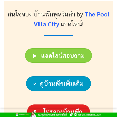
Beach Vibes Cha-am ชะอำ
บ้านพักขนาด 4 ห้องนอน
3 ห้องน้ำ รองรับผู้เข้าพัก 10 คน
บ้านพักพูลวิลล่า ชะอํา
ติดทะเล
ราคาเริ่มต้นที่ 17,900 บาท บ้านพักสองชั้นริม
ทะเล ตกแต่งสไตล์โมเดิร์น เรียบหรู ทันสมัย รอบบ้านส่วน
ใหญ่ตกแต่งด้วยกระจกใสมองเห็นวิวทะเลชัดเจน
บรรยากาศดูผ่อนคลาย ชานไม้หน้าบ้านพ้อมมุมนั่งพักผ่
อมชมวิว และสระว่ายน้ำ Jacuzzi สุดหรู