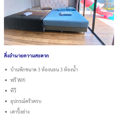
กลับสู่สารบัญ
4.
Casa Pool Villa ชะอำ