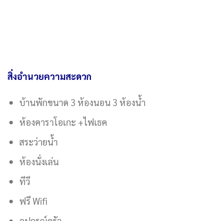
บ้านสายฟ้า พูลวิลล่า ชะอำ
บ้านพักขนาด 3 ห้องนอน 3
ห้องน้ำ
บ้านพักพูลวิลล่า ชะอํา ติดทะเล
รองรับผู้เข้าพัก
10 คน ราคาเริ่มต้นที่ 4,500 บาท บ้านพักหลังสีฟ้าสดใส
ห้องน้ำ ห้องนั่งเล่น ครัว จัดเป็นสัดส่วน พื้นที่กว้าง
บรรยากาศปลอดโปร่งเย็นสบาย พื้นที่พักผ่อนกว้าง ทั้ง
สระว่ายน้ำส่วนตัว มุมนั่งชิว และโต๊ะสนุ๊กใกล้ๆสระ