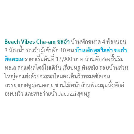
บ้านพักขนาด 3 ห้องนอน 3 ห้องน้ำ
ฟรี Wifi
ทีวี
อุปกรณ์ครัวครบ
เตาปิ้งย่าง
สระว่ายน้ำพร้อมหัวพ่นจากุชชี่ระบบเกลือ
ระบบเกลือ
อ่างจากุชชี่บนดาดฟ้า
ดาดฟ้า
โต๊ะพูล