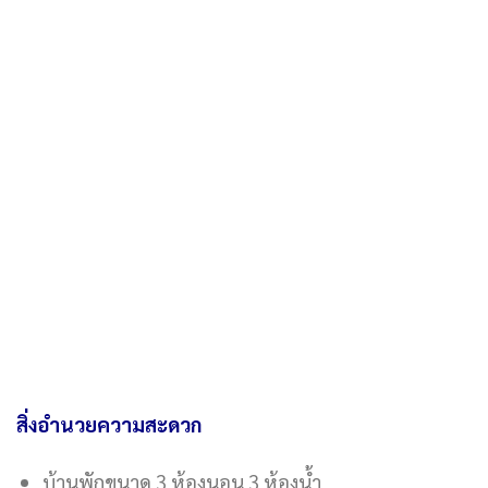
บ้านพักสางอำนวยความสะดวกครบ พื้นที่กว้างอากาศ
ปลอดโปร่งเย็นสบาย มีสระว่ายน้ำส่วนตัว และมุมนั่งเล่น
ชิวๆสำหรับทานอาหาร ปิ้งย่าง พร้อมโต๊ะสนุ๊ก