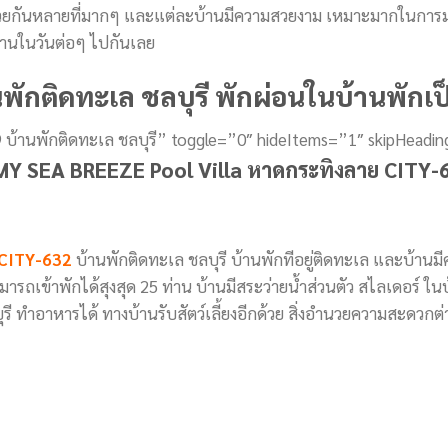
กด้วยกันหลายที่มากๆ และแต่ละบ้านมีความสวยงาม เหมาะมากในการมาพ
ทำงานในวันต่อๆ ไปกันเลย
นพักติดทะเล ชลบุรี พักผ่อนในบ้านพักเป
 บ้านพักติดทะเล ชลบุรี” toggle=”0″ hideItems=”1″ skipHeadi
MY SEA BREEZE Pool Villa หาดกระทิงลาย CITY-
 CITY-632
บ้านพักติดทะเล ชลบุรี บ้านพักทีอยู่ติดทะเล และบ้านม
ารถเข้าพักได้สุงสุด 25 ท่าน บ้านมีสระว่ายน้ำส่วนตัว สไลเดอร์ ใน
รี ทำอาหารได้ ทางบ้านรับสัตว์เลี้ยงอีกด้วย สิ่งอำนวยความสะดวกต