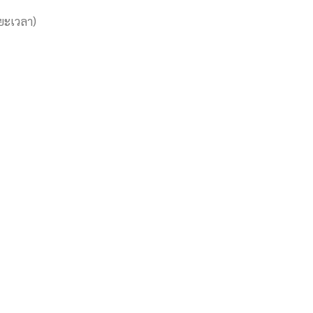
ยะเวลา)