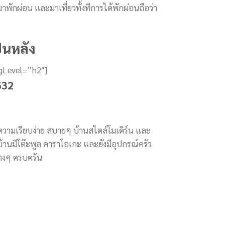
ักผ่อน และมาเที่ยวทั้งทีการได้พักผ่อนถือว่า
็นหลัง
ngLevel=”h2″]
632
ีความเรียบง่าย สบายๆ บ้านสไตล์โมเดิร์น และ
บ้านมีโต๊ะพูล คาราโอเกะ และยังมีอุปกรณ์ครัว
่างๆ ครบครัน