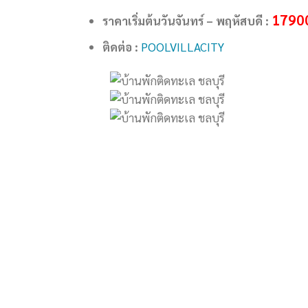
1790
ราคาเริ่มต้นวันจันทร์ – พฤหัสบดี :
ติดต่อ :
POOLVILLACITY