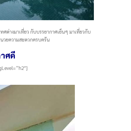
ะเทศต่างมาเที่ยว กับบรรยากาศเย็นๆ มาเที่ยวกับ
ิ่งอำนวยความสะดวกครบครัน
กาศดี
gLevel=”h2″]