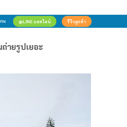
@LINE แอดไลน์
รีวิวลูกค้า
รรม
มถ่ายรูปเยอะ