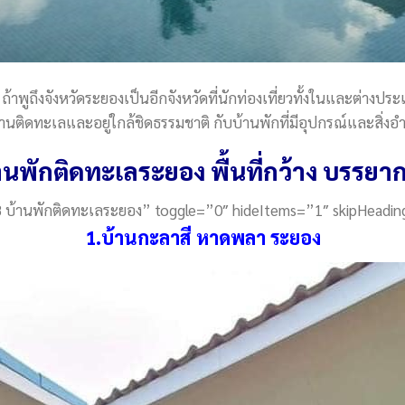
้าพูถึงจังหวัดระยองเป็นอีกจังหวัดที่นักท่องเที่ยวทั้งในและต่างปร
ๆบ้านติดทะเลและอยู่ใกล้ชิดธรรมชาติ กับบ้านพักที่มีอุปกรณ์และส
านพักติดทะเลระยอง พื้นที่กว้าง บรรยา
8 บ้านพักติดทะเลระยอง” toggle=”0″ hideItems=”1″ skipHeadin
1.บ้านกะลาสี หาดพลา ระยอง