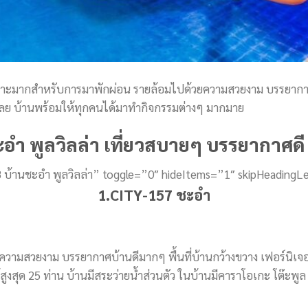
หมาะมากสำหรับการมาพักผ่อน รายล้อมไปด้วยความสวยงาม บรรยากาศดี
นเลย บ้านพร้อมให้ทุกคนได้มาทำกิจกรรมต่างๆ มากมาย
อํา พูลวิลล่า เที่ยวสบายๆ บรรยากาศด
 บ้านชะอํา พูลวิลล่า” toggle=”0″ hideItems=”1″ skipHeadingL
1.CITY-157 ชะอำ
ีความสวยงาม บรรยากาศบ้านดีมากๆ พื้นที่บ้านกว้างขวาง เฟอร์นิเจอร์
ูงสุด 25 ท่าน บ้านมีสระว่ายน้ำส่วนตัว ในบ้านมีคาราโอเกะ โต๊ะพูล