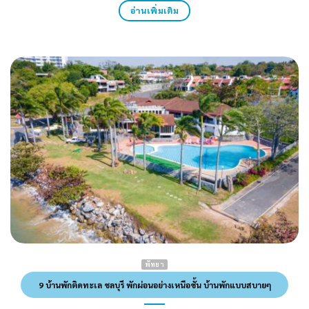
อ่านเพิ่มเติม
พัทยา
9 บ้านพักติดทะเล ชลบุรี พักผ่อนอย่างเหนือชั้น บ้านพักแบบสบายๆ