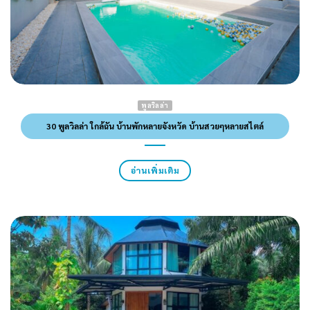
พูลวิลล่า
30 พูลวิลล่า ใกล้ฉัน บ้านพักหลายจังหวัด บ้านสวยๆหลายสไตล์
อ่านเพิ่มเติม