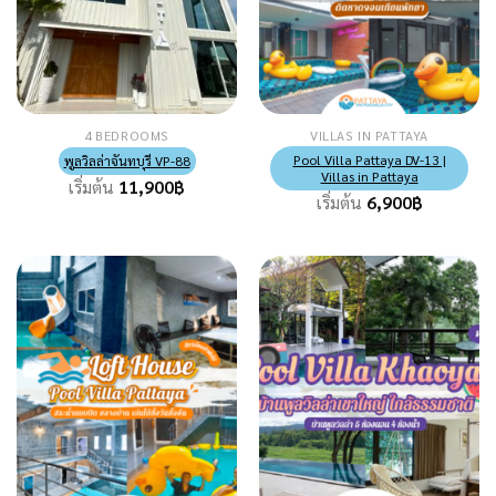
4 BEDROOMS
VILLAS IN PATTAYA
Pool Villa Pattaya DV-13 |
พูลวิลล่าจันทบุรี VP-88
Villas in Pattaya
เริ่มต้น
11,900
฿
เริ่มต้น
6,900
฿