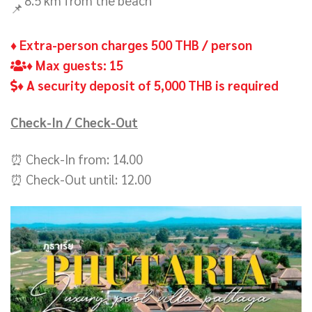
8.5 km from the beach
♦ Extra-person charges 500 THB / person
♦ Max guests: 15
♦ A security deposit of 5,000 THB is required
Check-In / Check-Out
⏰ Check-In from: 14.00
⏰ Check-Out until: 12.00