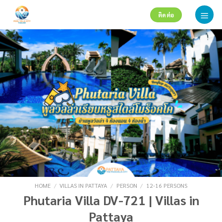
Skip
ติดต่อ
to
content
HOME
/
VILLAS IN PATTAYA
/
PERSON
/
12-16 PERSONS
Phutaria Villa DV-721 | Villas in
Pattaya