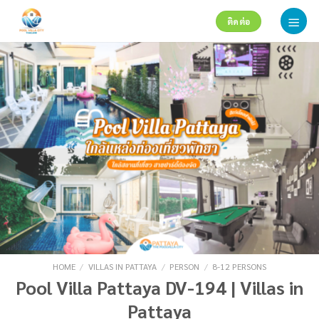
Skip
ติดต่อ
to
content
HOME
/
VILLAS IN PATTAYA
/
PERSON
/
8-12 PERSONS
Pool Villa Pattaya DV-194 | Villas in
Pattaya