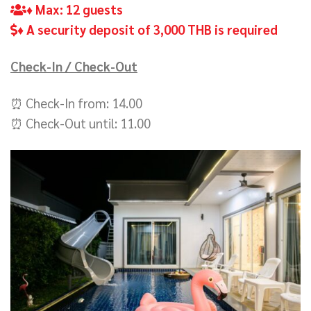
♦ Max: 12 guests
♦ A security deposit of 3,000 THB is required
Check-In / Check-Out
⏰ Check-In from: 14.00
⏰ Check-Out until: 11.00