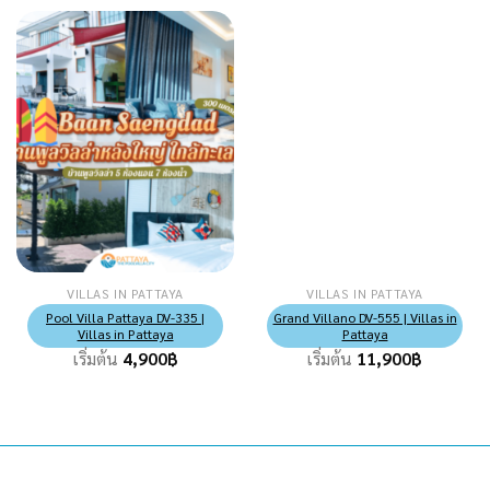
VILLAS IN PATTAYA
VILLAS IN PATTAYA
Pool Villa Pattaya DV-335 |
Grand Villano DV-555 | Villas in
Villas in Pattaya
Pattaya
เริ่มต้น
4,900
฿
เริ่มต้น
11,900
฿