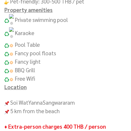
Pet-friendly: 300-500 THB / pet
Property amenities
Private swimming pool
Karaoke
Pool Table
Fancy pool floats
Fancy light
BBQ Grill
Free Wifi
Location
Soi WatYannaSangwararam
5 km from the beach
♦ Extra-person charges 400 THB / person