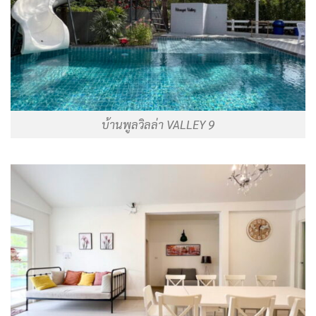
บ้านพูลวิลล่า VALLEY 9