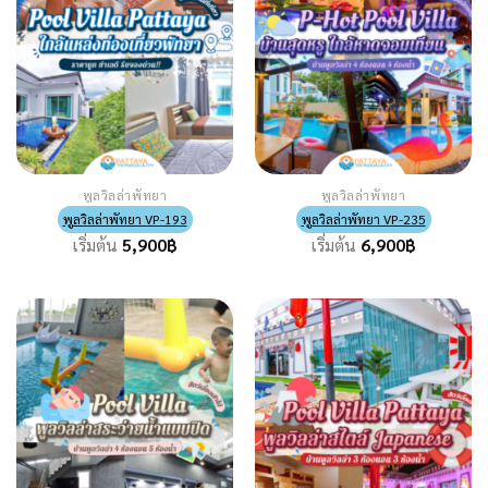
พูลวิลล่าพัทยา
พูลวิลล่าพัทยา
พูลวิลล่าพัทยา VP-193
พูลวิลล่าพัทยา VP-235
เริ่มต้น
5,900
฿
เริ่มต้น
6,900
฿