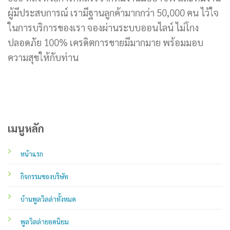
ผู้มีประสบการณ์ เรามีฐานลูกค้ามากกว่า 50,000 คน ไว้ใจ
ในการบริการของเรา จองผ่านระบบออนไลน์ ไม่โกง
ปลอดภัย 100% เครดิตการขายมีมากมาย พร้อมมอบ
ความสุขให้กับท่าน
เมนูหลัก
หน้าแรก
กิจกรรมของบริษัท
บ้านพูลวิลล่าทั้งหมด
พูลวิลล่ายอดนิยม