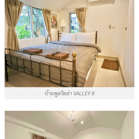
บ้านพูลวิลล่า VALLEY 9