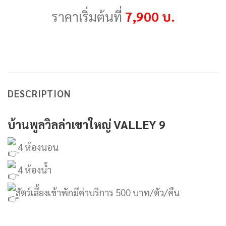
ราคาเริ่มต้นที่
7,900 บ.
DESCRIPTION
บ้านพูลวิลล่าเขาใหญ่ VALLEY 9
4 ห้องนอน
4 ห้องน้ำ
สัตว์เลี้ยงเข้าพักมีค่าบริการ 500 บาท/ตัว/คืน