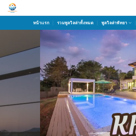
Skip
to
content
หน้าเเรก
รวมพูลวิลล่าทั้งหมด
พูลวิลล่าพัทยา