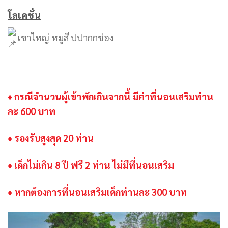
โลเคชั่น
เขาใหญ่ หมูสี ปปากกช่อง
♦ กรณีจำนวนผู้เข้าพักเกินจากนี้ มีค่าที่นอนเสริมท่าน
ละ 600 บาท
♦ รองรับสูงสุด 20 ท่าน
♦ เด็กไม่เกิน 8 ปี ฟรี 2 ท่าน ไม่มีที่นอนเสริม
♦ หากต้องการที่นอนเสริมเด็กท่านละ 300 บาท