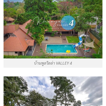
บ้านพูลวิลล่า VALLEY 4