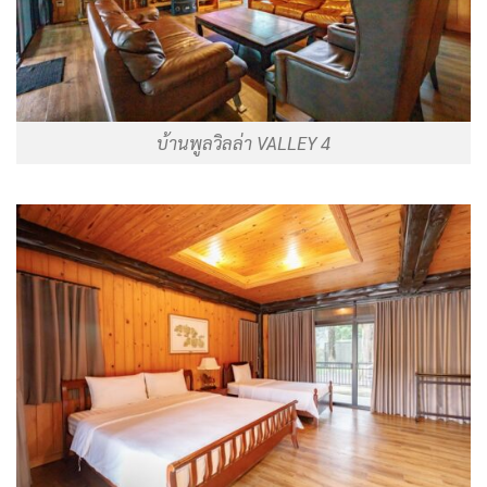
บ้านพูลวิลล่า VALLEY 4