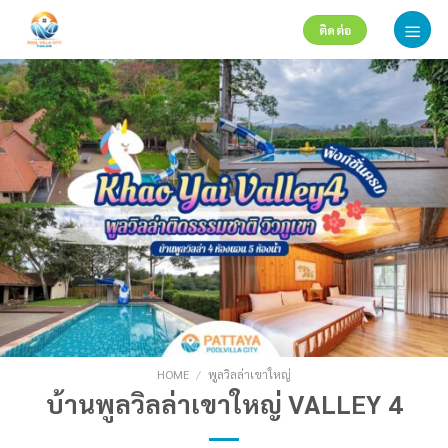
Skip
ติดต่อ
to
content
HOME
/
พูลวิลล่าเขาใหญ่
บ้านพูลวิลล่าเขาใหญ่ VALLEY 4