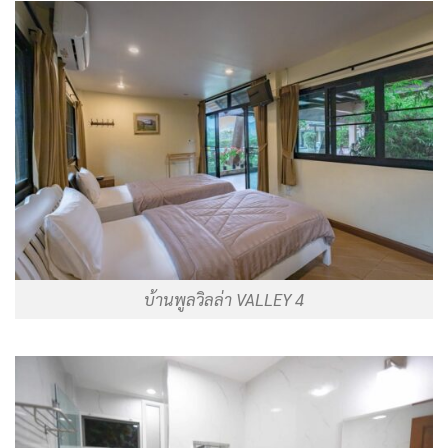
บ้านพูลวิลล่า VALLEY 4