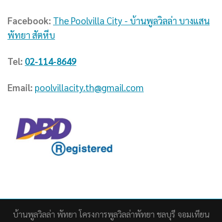
Facebook:
The Poolvilla City - บ้านพูลวิลล่า บางแสน
พัทยา สัตหีบ
Tel:
02-114-8649
Email:
poolvillacity.th@gmail.com
บ้านพูลวิลล่า พัทยา โครงการพูลวิลล่าพัทยา ชลบุรี จอมเทียน