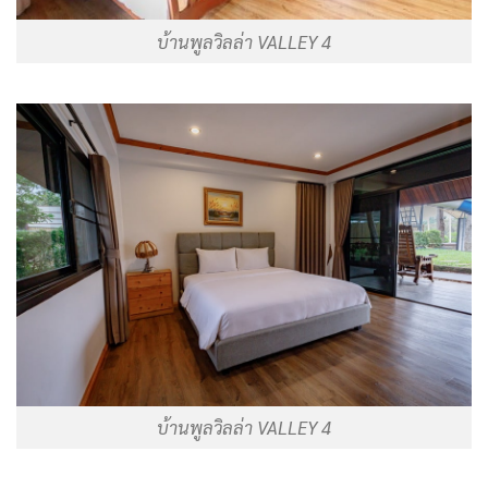
บ้านพูลวิลล่า VALLEY 4
บ้านพูลวิลล่า VALLEY 4