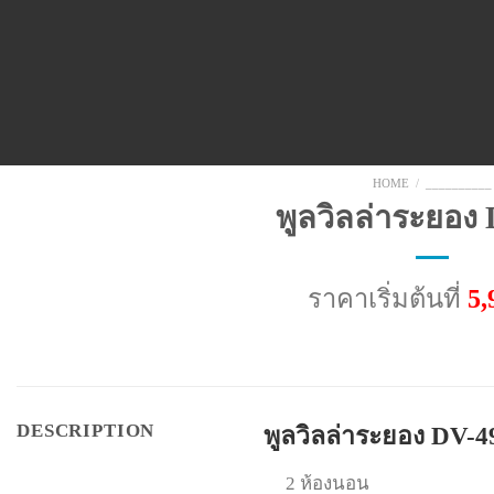
HOME
/
__________
พูลวิลล่าระยอง
ราคาเริ่มต้นที่
5,
DESCRIPTION
พูลวิลล่าระยอง DV-4
2 ห้องนอน