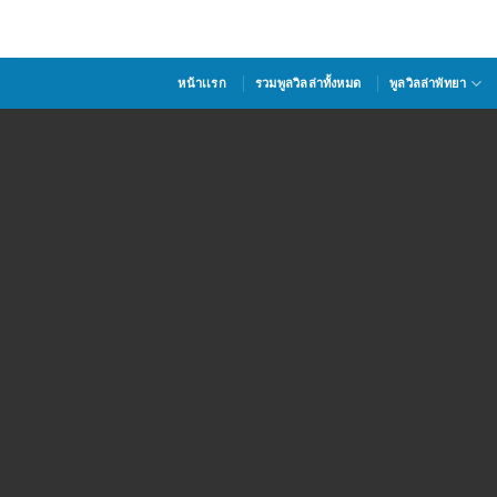
Skip
to
content
หน้าเเรก
รวมพูลวิลล่าทั้งหมด
พูลวิลล่าพัทยา