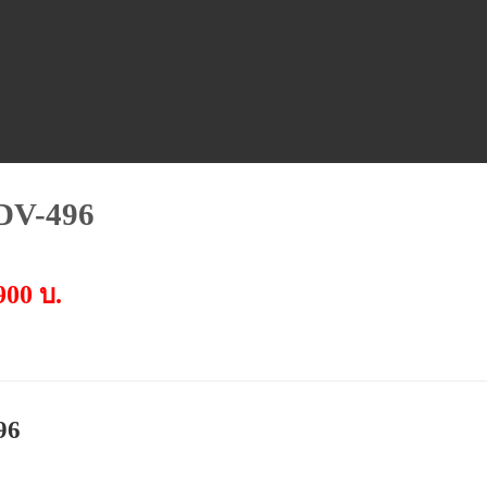
 DV-496
900 บ.
96