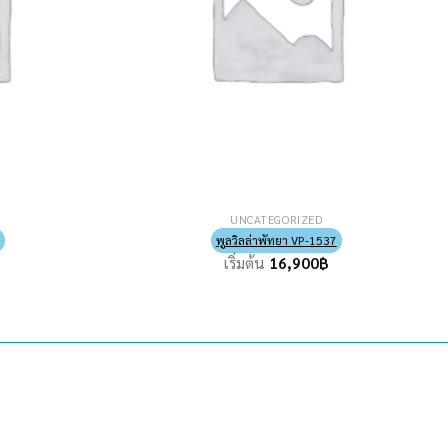
UNCATEGORIZED
พูลวิลล่าพัทยา VP-1537
เริ่มต้น
16,900
฿