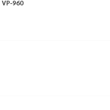
า VP-960