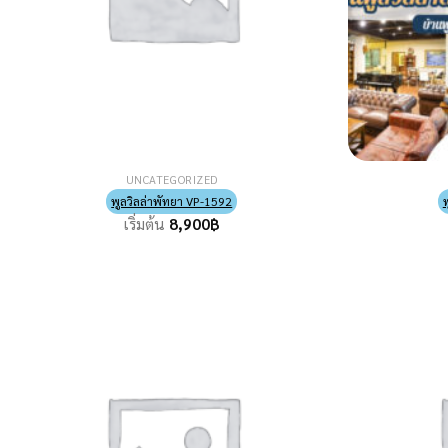
UNCATEGORIZED
พูลวิลล่าพัทยา VP-1592
เริ่มต้น
8,900
฿