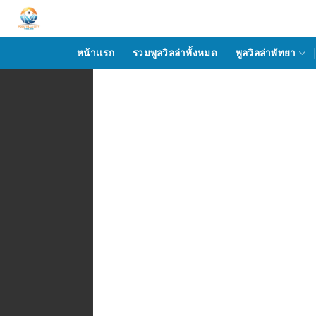
Skip
to
content
หน้าเเรก
รวมพูลวิลล่าทั้งหมด
พูลวิลล่าพัทยา