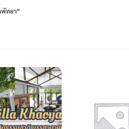
่าพัทยา”