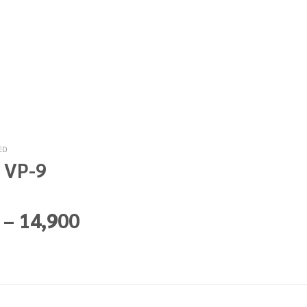
ED
า VP-9
0 – 14,900