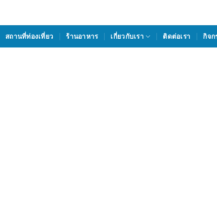
สถานที่ท่องเที่ยว
ร้านอาหาร
เกี่ยวกับเรา
ติดต่อเรา
กิจก