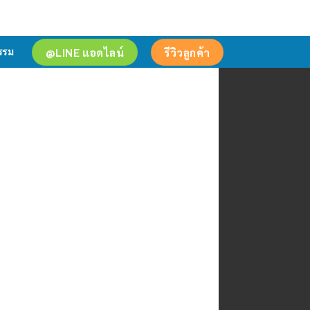
@LINE แอดไลน์
รีวิวลูกค้า
รรม