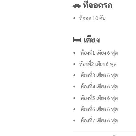
🚗 ที่จอดรถ
ที่จอด 10 คัน
🛏️ เตียง
ห้องที่1 เตียง 6 ฟุต
ห้องที่2 เตียง 6 ฟุต
ห้องที่3 เตียง 6 ฟุต
ห้องที่4 เตียง 6 ฟุต
ห้องที่5 เตียง 6 ฟุต
ห้องที่6 เตียง 6 ฟุต
ห้องที่7 เตียง 6 ฟุต