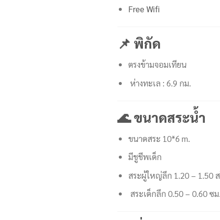
Free Wifi
📌 พิกัด
ตรงข้ามจอมเทียน
ห่างทะเล : 6.9 กม.
🌊 ขนาดสระน้ำ
ขนาดสระ 10*6 m.
มีชูชีพเด็ก
สระผู้ใหญ่ลึก 1.20 – 1.50 
สระเด็กลึก 0.50 – 0.60 ซม