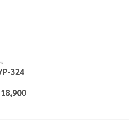
ED
 VP-324
– 18,900