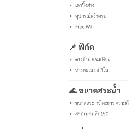
เตาปิ้งย่าง
อุปกรณ์ครัวครบ
Free Wifi
📌 พิกัด
ตรงข้าม จอมเทียน
ห่างทะเล : 4 กิโล
🌊 ขนาดสระน้ำ
ขนาดสระ กว้างxยาว ความลึ
4*7 เมตร ลึก150