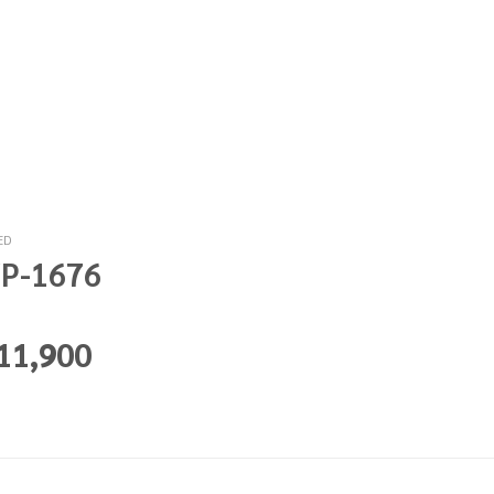
ED
VP-1676
 11,900