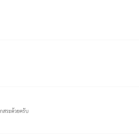
กสระด้วยครับ