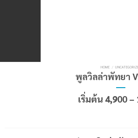
HOME
/
UNCATEGORIZ
พูลวิลล่าพัทยา 
เริ่มต้น 4,900 –