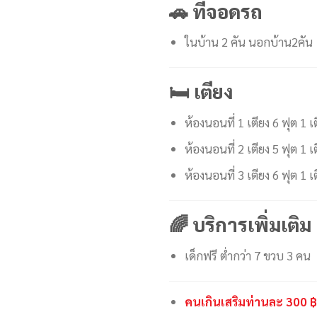
🚗 ที่จอดรถ
ในบ้าน 2 คัน นอกบ้าน2คัน
🛏️ เตียง
ห้องนอนที่ 1 เตียง 6 ฟุต 1 เ
ห้องนอนที่ 2 เตียง 5 ฟุต 1 เ
ห้องนอนที่ 3 เตียง 6 ฟุต 1 เ
🌈 บริการเพิ่มเติม
เด็กฟรี ต่ำกว่า 7 ขวบ 3 คน
คนเกินเสริมท่านละ 300 