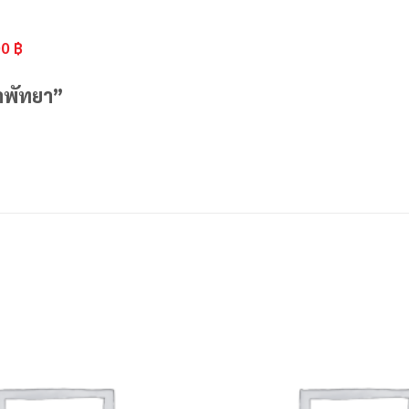
0 ฿
่าพัทยา”