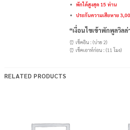
พักได้สูงสุด 15 ท่าน
ประกันความเสียหาย 3,00
“เงื่อนไขเข้าพักพูลวิลล
⏰ เช็คอิน : (บ่าย 2)
⏰ เช็คเอาท์ก่อน : (11 โมง)
RELATED PRODUCTS