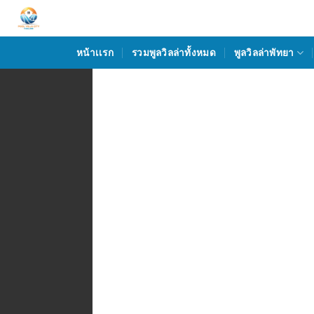
Skip
to
content
หน้าเเรก
รวมพูลวิลล่าทั้งหมด
พูลวิลล่าพัทยา