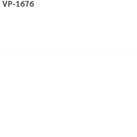
า VP-1676