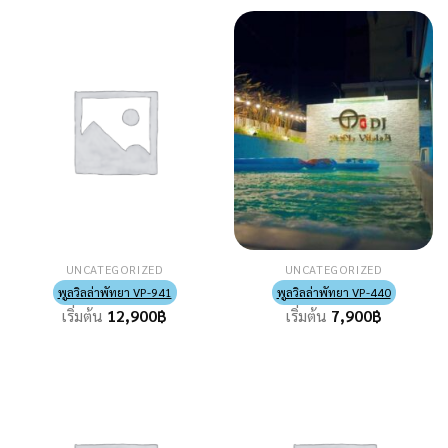
UNCATEGORIZED
UNCATEGORIZED
พูลวิลล่าพัทยา VP-941
พูลวิลล่าพัทยา VP-440
เริ่มต้น
12,900
฿
เริ่มต้น
7,900
฿