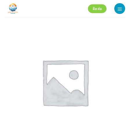
Skip
ติดต่อ
to
content