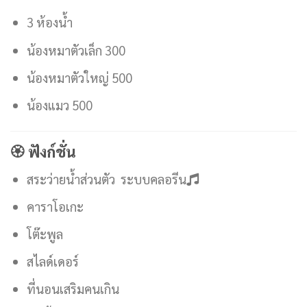
3 ห้องน้ำ
น้องหมาตัวเล็ก 300
น้องหมาตัวใหญ่ 500
น้องแมว 500
🏵 ฟังก์ชั่น
สระว่ายน้ำส่วนตัว ระบบคลอรีน
คาราโอเกะ
โต๊ะพูล
สไลด์เดอร์
ที่นอนเสริมคนเกิน