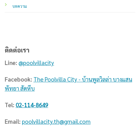
บทความ
ติดต่อเรา
Line:
@poolvillacity
Facebook:
The Poolvilla City - บ้านพูลวิลล่า บางแสน
พัทยา สัตหีบ
Tel:
02-114-8649
Email:
poolvillacity.th@gmail.com