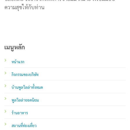
ความสุขให้กับท่าน
เมนูหลัก
หน้าแรก
กิจกรรมของบริษัท
บ้านพูลวิลล่าทั้งหมด
พูลวิลล่ายอดนิยม
ร้านอาหาร
สถานที่ท่องเที่ยว