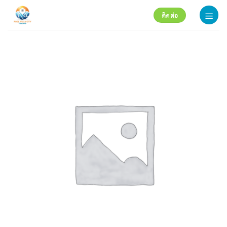
Skip
ติดต่อ
to
content