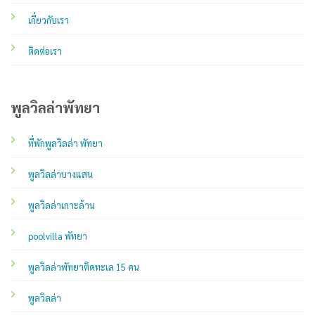
เกี่ยวกับเรา
ติดต่อเรา
พูลวิลล่าพัทยา
ที่พักพูลวิลล่า พัทยา
พูลวิลล่าบางแสน
พูลวิลล่าเกาะล้าน
poolvilla พัทยา
พูลวิลล่าพัทยาติดทะเล 15 คน
พูลวิลล่า