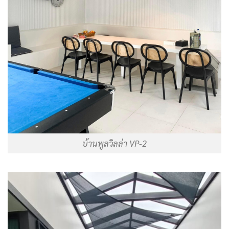
บ้านพูลวิลล่า VP-2