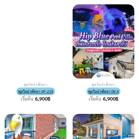
พูลวิลล่าพัทยา
พูลวิลล่าพัทยา
พูลวิลล่าพัทยา VP-235
พูลวิลล่าพัทยา DV-9
เริ่มต้น
6,900
฿
เริ่มต้น
6,900
฿