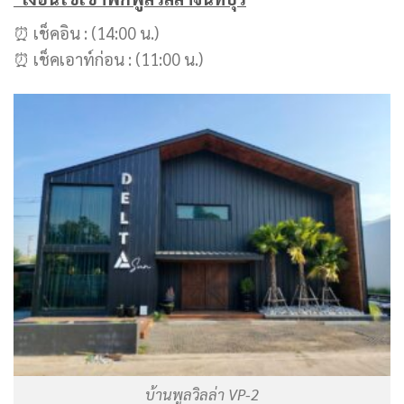
⏰ เช็คอิน : (14:00 น.)
⏰ เช็คเอาท์ก่อน : (11:00 น.)
บ้านพูลวิลล่า VP-2