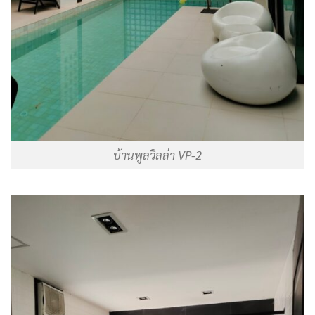
บ้านพูลวิลล่า VP-2