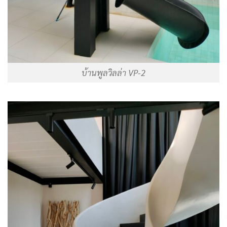
บ้านพูลวิลล่า VP-2