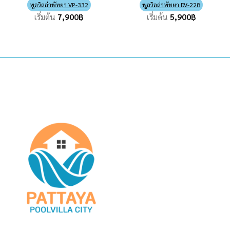
พูลวิลล่าพัทยา VP-332
พูลวิลล่าพัทยา DV-228
เริ่มต้น
7,900
฿
เริ่มต้น
5,900
฿