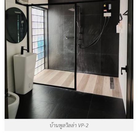
บ้านพูลวิลล่า VP-2