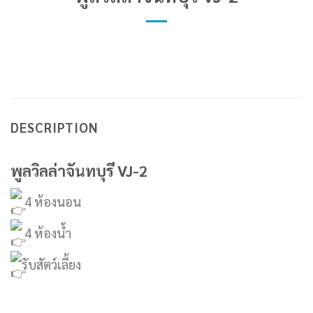
DESCRIPTION
พูลวิลล่าจันทบุรี VJ-2
4 ห้องนอน
4 ห้องน้ำ
รับสัตว์เลี้ยง