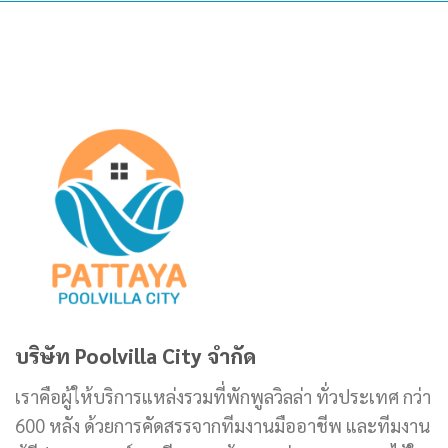
บริษัท Poolvilla City จำกัด
เราคือผู้ให้บริการแหล่งรวมที่พักพูลวิลล่า ทั่วประเทศ กว่า
600 หลัง ด้วยการคัดสรรจากทีมงานมืออาชีพ และทีมงาน