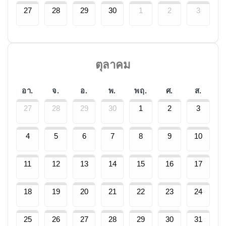
27
28
29
30
1
2
3
ตุลาคม
อา.
จ.
อ.
พ.
พฤ.
ศ.
ส.
27
28
29
30
1
2
3
4
5
6
7
8
9
10
11
12
13
14
15
16
17
18
19
20
21
22
23
24
25
26
27
28
29
30
31