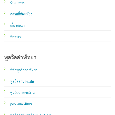
ร้านอาหาร
สถานที่ท่องเที่ยว
เกี่ยวกับเรา
ติดต่อเรา
พูลวิลล่าพัทยา
ที่พักพูลวิลล่า พัทยา
พูลวิลล่าบางแสน
พูลวิลล่าเกาะล้าน
poolvilla พัทยา