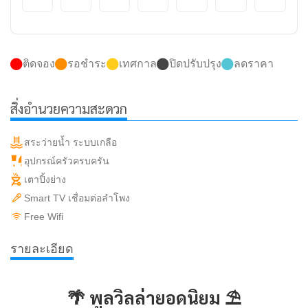
ติดจอง
รอชำระ
เทศกาล
ปิดปรับปรุง
ลดราคา
สิ่งอำนวยความสะดวก
สระว่ายน้ำ ระบบเกลือ
อุปกรณ์ครัวครบครัน
เตาปิ้งย่าง
Smart TV เชื่อมต่อลำโพง
Free Wifi
รายละเอียด
🌴 พูลวิลล่ายอดนิยม ⛱️