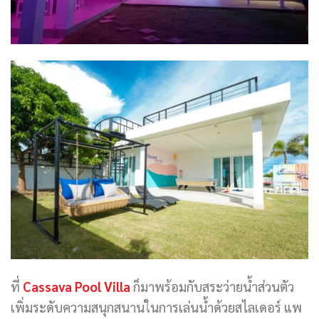
ที่
Cassava Pool Villa
ก็มาพร้อมกับสระว่ายน้ำส่วนตัว
เพิ่มระดับความสนุกสนานในการเล่นน้ำด้วยสไลเดอร์ แพ