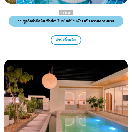
พูลวิลล่า
11 พูลวิลล่าสัตหีบ พักผ่อนในสไตล์บ้านพัก เหนือความคาดหมาย
อ่านเพิ่มเติม