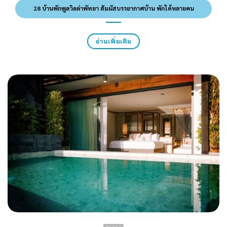
28 บ้านพักพูลวิลล่าพัทยา สัมผัสบรรยากาศบ้าน พักได้หลายคน
อ่านเพิ่มเติม