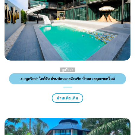
พูลวิลล่า
30 พูลวิลล่า ใกล้ฉัน บ้านพักหลายจังหวัด บ้านสวยๆหลายสไตล์
อ่านเพิ่มเติม