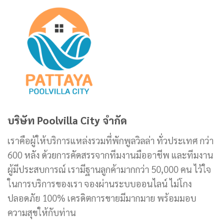
บริษัท Poolvilla City จำกัด
เราคือผู้ให้บริการแหล่งรวมที่พักพูลวิลล่า ทั่วประเทศ กว่า
600 หลัง ด้วยการคัดสรรจากทีมงานมืออาชีพ และทีมงาน
ผู้มีประสบการณ์ เรามีฐานลูกค้ามากกว่า 50,000 คน ไว้ใจ
ในการบริการของเรา จองผ่านระบบออนไลน์ ไม่โกง
ปลอดภัย 100% เครดิตการขายมีมากมาย พร้อมมอบ
ความสุขให้กับท่าน