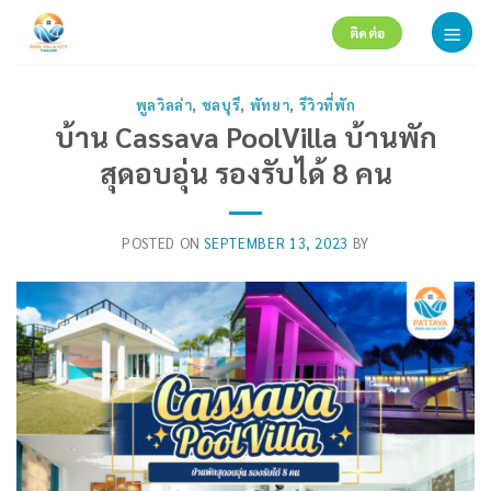
Skip
ติดต่อ
to
content
พูลวิลล่า
,
ชลบุรี
,
พัทยา
,
รีวิวที่พัก
บ้าน Cassava PoolVilla บ้านพัก
สุดอบอุ่น รองรับได้ 8 คน
POSTED ON
SEPTEMBER 13, 2023
BY