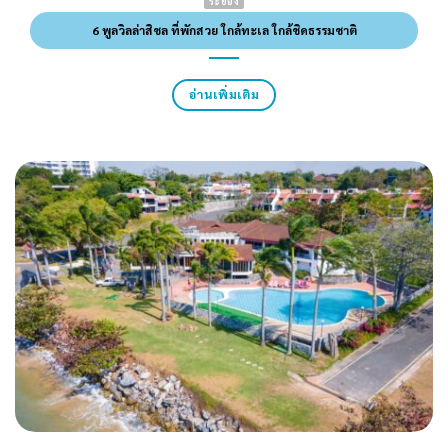
ระยอง
6 พูลวิลล่าสิชล ที่พักสวย ใกล้ทะเล ใกล้ชิดธรรมชาติ
อ่านเพิ่มเติม