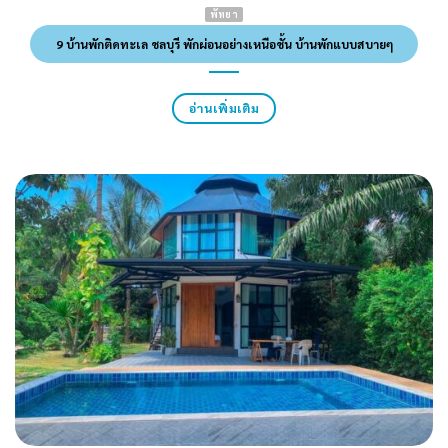
พัทยา
9 บ้านพักติดทะเล ชลบุรี พักผ่อนอย่างเหนือชั้น บ้านพักแบบสบายๆ
อ่านเพิ่มเติม