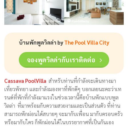
บ้านพักพูลวิลล่า by
The Pool Villa City
จองพูลวิลล่ากับเราติดต่อ
Cassava PoolVilla
สำหรับท่านที่กำลังจะเดินทางมา
เที่ยวพัทยา และกำลังมองหาที่พักดีๆ บอกเลยนะคะว่าเท
รนด์ที่พักที่กำลังมาแรงในช่วงเวลานี้คือบ้านพักแบบพูล
วิลล่า ที่มาพร้อมกับความสวยงามและเป็นส่วนตัว ที่ท่าน
สามารถพักผ่อนได้สบายๆ จะมากับเพื่อน มากับครอบครัว
หรือมากับใคร ก็พักผ่อนได้ในบรรยากาศที่เป็นกันเอง