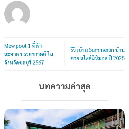
Mew pool 1 ที่พัก
รีวิวบ้าน Summerlin บ้าน
สะอาด บรรยากาศดี ใน
สวย สไตล์มินิมอล ปี 2025
จังหวัดชลบุรี 2567
บทความล่าสุด