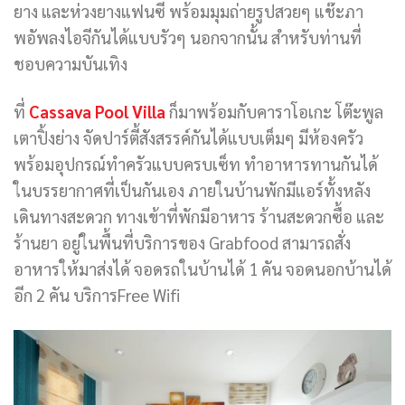
ยาง และห่วงยางแฟนซี พร้อมมุมถ่ายรูปสวยๆ แช๊ะภา
พอัพลงไอจีกันได้แบบรัวๆ นอกจากนั้น สำหรับท่านที่
ชอบความบันเทิง
ที่
Cassava Pool Villa
ก็มาพร้อมกับคาราโอเกะ โต๊ะพูล
เตาปิ้งย่าง จัดปาร์ตี้สังสรรค์กันได้แบบเต็มๆ มีห้องครัว
พร้อมอุปกรณ์ทำครัวแบบครบเซ็ท ทำอาหารทานกันได้
ในบรรยากาศที่เป็นกันเอง ภายในบ้านพักมีแอร์ทั้งหลัง
เดินทางสะดวก ทางเข้าที่พักมีอาหาร ร้านสะดวกซื้อ และ
ร้านยา อยู่ในพื้นที่บริการของ Grabfood สามารถสั่ง
อาหารให้มาส่งได้ จอดรถในบ้านได้ 1 คัน จอดนอกบ้านได้
อีก 2 คัน บริการFree Wifi