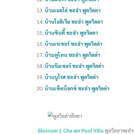
บ้านเมลโล่ ชะอำ พูลวิลลา
บ้านโอลิเวีย ชะอำ พูลวิลลา
บ้านซินดี้ ชะอำ พูลวิลลา
บ้านเรเซอร์ ชะอำ พูลวิลล่า
บ้านทูโทน ชะอำ พูลวิลล่า
บ้านรัมเซอร์ ชะอำ พูลวิลล่า
บ้านบูโรส ชะอำ พูลวิลล่า
บ้านเซ็ทบ็อกซ์ ชะอำ พูลวิลล่า
Blossom 1 Cha am Pool Villa
พูลวิลลาชะอำส