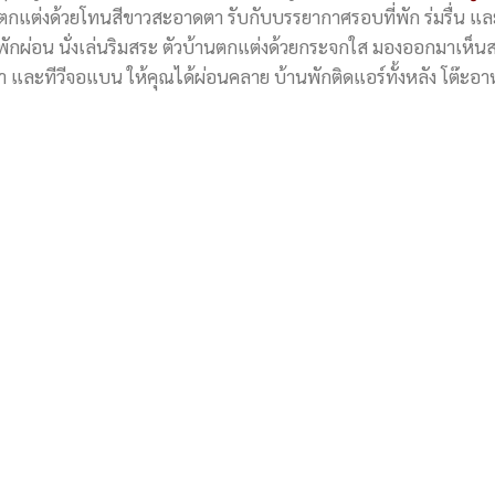
านตกแต่งด้วยโทนสีขาวสะอาดตา รับกับบรรยากาศรอบที่พัก ร่มรื่น 
พักผ่อน นั่งเล่นริมสระ ตัวบ้านตกแต่งด้วยกระจกใส มองออกมาเห็นสร
า และทีวีจอแบน ให้คุณได้ผ่อนคลาย บ้านพักติดแอร์ทั้งหลัง โต๊ะอ