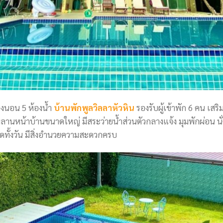
องนอน 5 ห้องน้ำ
บ้านพักพูลวิลลาหัวหิน
รองรับผู้เข้าพัก 6 คน เสริ
มลานหน้าบ้านขนาดใหญ่ มีสระว่ายน้ำส่วนตัวกลางแจ้ง มุมพักผ่อน นั่ง
อดทั้งวัน มีสิ่งอำนวยความสะดวกครบ